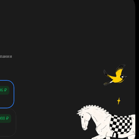
мпании
96
₽
088
₽