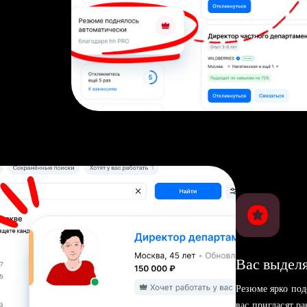
Вас выделя
Резюме ярко под
вас пригласят р