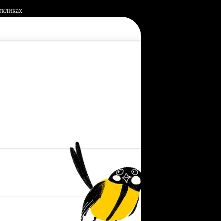
ткликах