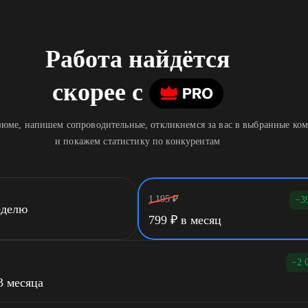
Работа найдётся
скорее
c
юме, напишем сопроводительные, откликнемся за вас в выбранные ко
и покажем статистику по конкурентам
1 195
₽
−3
еделю
799
₽
в месяц
−2 
3 месяца