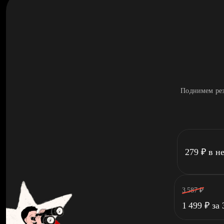
Поднимем рез
279
₽
в н
3 587
₽
1 499
₽
за 